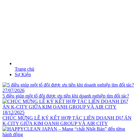
Trang chủ
Sự Kiện
27/07/2026
5 điều giúp một tổ đội được ưu tiên khi doanh nghiệp tìm đối tác?
18/12/2025
CHÚC MỪNG LỄ KÝ KẾT HỢP TÁC LIÊN DOANH DỰ ÁN
K-CITY GIỮA KIM OANH GROUP VÀ AIR CITY