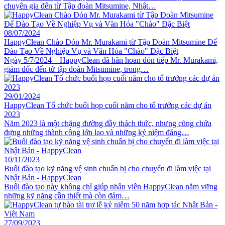
chuyên gia đến từ Tập đoàn Mitsumine, Nhật…
08/07/2024
HappyClean Chào Đón Mr. Murakami từ Tập Đoàn Mitsumine Để
Đào Tạo Về Nghiệp Vụ và Văn Hóa "Chào" Đặc Biệt
Ngày 5/7/2024 – HappyClean đã hân hoan đón tiếp Mr. Murakami,
giám đốc đến từ tập đoàn Mitsumine, trong…
29/01/2024
HappyClean Tổ chức buổi họp cuối năm cho tổ trưởng các dự án
2023
Năm 2023 là một chặng đường đầy thách thức, nhưng cũng chứa
đựng những thành công lớn lao và những kỷ niệm đáng…
10/11/2023
Buổi đào tạo kỹ năng vệ sinh chuẩn bị cho chuyến đi làm việc tại
Nhật Bản - HappyClean
Buổi đào tạo này không chỉ giúp nhân viên HappyClean nắm vững
những kỹ năng cần thiết mà còn đảm…
27/09/2023