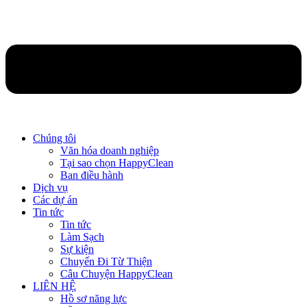
Chúng tôi
Văn hóa doanh nghiệp
Tại sao chọn HappyClean
Ban điều hành
Dịch vụ
Các dự án
Tin tức
Tin tức
Làm Sạch
Sự kiện
Chuyến Đi Từ Thiện
Câu Chuyện HappyClean
LIÊN HỆ
Hồ sơ năng lực