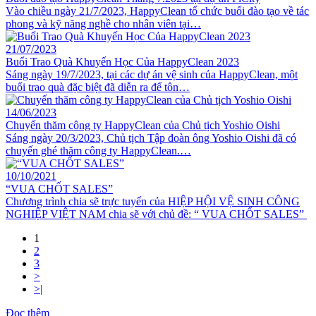
Vào chiều ngày 21/7/2023, HappyClean tổ chức buổi đào tạo về tác
phong và kỹ năng nghề cho nhân viên tại…
21/07/2023
Buổi Trao Quà Khuyến Học Của HappyClean 2023
Sáng ngày 19/7/2023, tại các dự án vệ sinh của HappyClean, một
buổi trao quà đặc biệt đã diễn ra để tôn…
14/06/2023
Chuyến thăm công ty HappyClean của Chủ tịch Yoshio Oishi
Sáng ngày 20/3/2023, Chủ tịch Tập đoàn ông Yoshio Oishi đã có
chuyến ghé thăm công ty HappyClean.…
10/10/2021
“VUA CHỐT SALES”
Chương trình chia sẽ trực tuyến của HIỆP HỘI VỆ SINH CÔNG
NGHIỆP VIỆT NAM chia sẽ với chủ đề: “ VUA CHỐT SALES”
1
2
3
>
>|
Đọc thêm