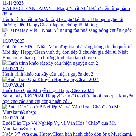
11/11/2025
HAPPYCLEAN JAPAN – Mang “chất Nhật Bản” đến từng hành
động
Hành trình chất lượng không bao giờ kết thúc Khi bạn nghe tới
thương hiệu HappyClean Japan, chúng tôi không…
16/07/2025
Cái bắt tay Việt – Nhật: Vì những tòa nhà sáng bóng chuẩn quốc tế
Mới đây, HappyClean vinh dự đón tiếp 3 chuyên gia đến từ Nhật
Bản, cùng tham gia chương trình đào tạo chuyên…
13/05/2025
Hành trình khảo sát xây cầu thiện nguyện đợt 2
19/07/2024
Buổi Trao Quà Khuyến Học HappyClean 2024
Sáng ngày 18/7/2024, HappyClean đã tổ chức buổi trao quà khuyến
học cho các anh chị công nhân có…
16/07/2024
Buổi Đào Tạo Về Nghiệp Vụ và Văn Hóa "Chào" của Mr.
Murakami&nbsp;
Ngày 5/7 vừa qua, HappyClean hân hạnh chào đón ông Murakami,