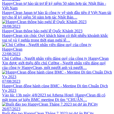
HappyClean tự hào tài trợ lễ kỷ niệm 50 năm hợp tác Nhật Bản -
Việt Nam
HappyClean Japan tự hào là công ty vệ sinh đầu tiên ở Việt Nam tài
trợ cho lễ kỷ niệm 50 năm hợp tác Nhật Bản…
28/08/2023
HappyClean thông báo nghỉ lễ Quốc Khánh 2023
HappyClean xin chúc Quý khách hàng có thật nhiều khoảnh khắc
vui vẻ và ý nghĩa trong thời gian nghỉ lễ…
22/08/2023
Chú Cường - Người nhân viên đáng quý của công ty HappyClean
Xin được giới thiệu đến chú Cường - Người nhân viên đáng quý
của công ty HappyClean, một người anh và người…
07/08/2023
HappyClean đồng hành cùng BMC - Meeting Đi tìm Chuẩn Dịch
Vụ 2023
Vào lúc 13h ngày 4/8/2023 tại Athena Hotel, HappyClean đã có
mặt trong sự kiện BMC meeting Đi tìm “CHUẨN…
26/07/2023
Buổi đào tạo HappyClean Tháng 7.2023 tại dự án PiCity