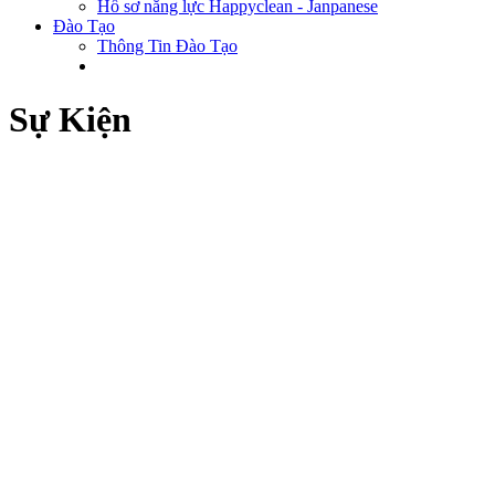
Hồ sơ năng lực Happyclean - Janpanese
Đào Tạo
Thông Tin Đào Tạo
Sự Kiện