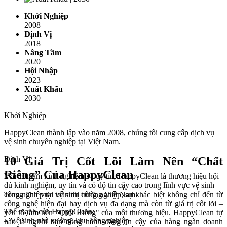
Khởi Nghiệp
2008
Định Vị
2018
Nâng Tầm
2020
Hội Nhập
2023
Xuất Khẩu
2030
Khởi Nghiệp
HappyClean thành lập vào năm 2008, chúng tôi cung cấp dịch vụ
vệ sinh chuyên nghiệp tại Việt Nam.
Định Vị
10 Giá Trị Cốt Lõi Làm Nên “Chất
Riêng” Của HappyClean
Với 10 năm kinh nghiệm và uy tín, HappyClean là thương hiệu hội
đủ kinh nghiệm, uy tín và có độ tin cậy cao trong lĩnh vực vệ sinh
công nghiệp tại toàn thị trường Việt Nam:
Trong lĩnh vực vệ sinh công nghiệp, sự khác biệt không chỉ đến từ
công nghệ hiện đại hay dịch vụ đa dạng mà còn từ giá trị cốt lõi –
Thế mạnh của HappyClean:
yếu tố làm nên "Chất Riêng" của một thương hiệu. HappyClean tự
– Vệ sinh nhà xưởng, khu công nghiệp
hào là người bạn đồng hành đáng tin cậy của hàng ngàn doanh