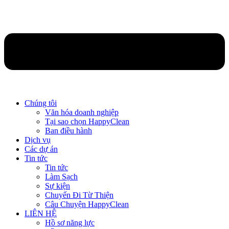
Chúng tôi
Văn hóa doanh nghiệp
Tại sao chọn HappyClean
Ban điều hành
Dịch vụ
Các dự án
Tin tức
Tin tức
Làm Sạch
Sự kiện
Chuyến Đi Từ Thiện
Câu Chuyện HappyClean
LIÊN HỆ
Hồ sơ năng lực