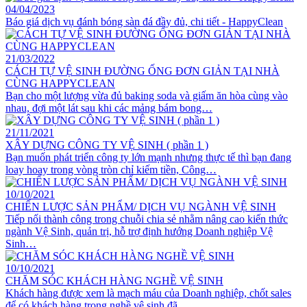
04/04/2023
Báo giá dịch vụ đánh bóng sàn đá đầy đủ, chi tiết - HappyClean
21/03/2022
CÁCH TỰ VỆ SINH ĐƯỜNG ỐNG ĐƠN GIẢN TẠI NHÀ
CÙNG HAPPYCLEAN
Bạn cho một lượng vừa đủ baking soda và giấm ăn hòa cùng vào
nhau, đợi một lát sau khi các mảng bám bong…
21/11/2021
XÂY DỰNG CÔNG TY VỆ SINH ( phần 1 )
Bạn muốn phát triển công ty lớn mạnh nhưng thực tế thì bạn đang
loay hoay trong vòng tròn chỉ kiếm tiền, Công…
10/10/2021
CHIẾN LƯỢC SẢN PHẨM/ DỊCH VỤ NGÀNH VỆ SINH
Tiếp nối thành công trong chuỗi chia sẻ nhằm nâng cao kiến thức
ngành Vệ Sinh, quản trị, hỗ trợ định hướng Doanh nghiệp Vệ
Sinh…
10/10/2021
CHĂM SÓC KHÁCH HÀNG NGHỀ VỆ SINH
Khách hàng được xem là mạch máu của Doanh nghiệp, chốt sales
để có khách hàng trong nghề vệ sinh đã…