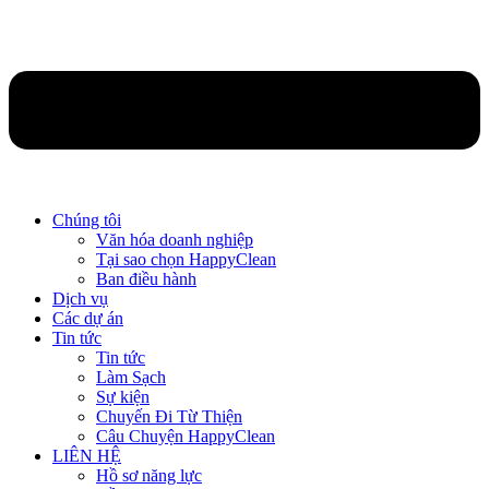
Chúng tôi
Văn hóa doanh nghiệp
Tại sao chọn HappyClean
Ban điều hành
Dịch vụ
Các dự án
Tin tức
Tin tức
Làm Sạch
Sự kiện
Chuyến Đi Từ Thiện
Câu Chuyện HappyClean
LIÊN HỆ
Hồ sơ năng lực