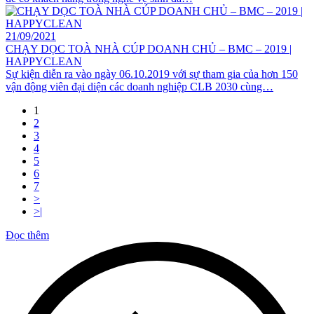
21/09/2021
CHẠY DỌC TOÀ NHÀ CÚP DOANH CHỦ – BMC – 2019 |
HAPPYCLEAN
Sự kiện diễn ra vào ngày 06.10.2019 với sự tham gia của hơn 150
vận động viên đại diện các doanh nghiệp CLB 2030 cùng…
1
2
3
4
5
6
7
>
>|
Đọc thêm