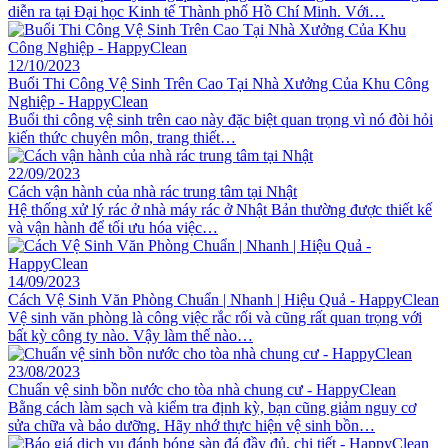
diễn ra tại Đại học Kinh tế Thành phố Hồ Chí Minh. Với…
12/10/2023
Buổi Thi Công Vệ Sinh Trên Cao Tại Nhà Xưởng Của Khu Công
Nghiệp - HappyClean
Buổi thi công vệ sinh trên cao này đặc biệt quan trọng vì nó đòi hỏi
kiến thức chuyên môn, trang thiết…
22/09/2023
Cách vận hành của nhà rác trung tâm tại Nhật
Hệ thống xử lý rác ở nhà máy rác ở Nhật Bản thường được thiết kế
và vận hành để tối ưu hóa việc…
14/09/2023
Cách Vệ Sinh Văn Phòng Chuẩn | Nhanh | Hiệu Quả - HappyClean
Vệ sinh văn phòng là công việc rắc rối và cũng rất quan trọng với
bất kỳ công ty nào. Vậy làm thế nào…
23/08/2023
Chuẩn vệ sinh bồn nước cho tòa nhà chung cư - HappyClean
Bằng cách làm sạch và kiểm tra định kỳ, bạn cũng giảm nguy cơ
sửa chữa và bảo dưỡng. Hãy nhớ thực hiện vệ sinh bồn…