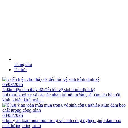
Trang chủ
Tin tức
06/08/2026
5 dấu hiệu cho thấy đã đến lúc vệ sinh kính định kỳ
bụi mịn, khói xe và các tác nhân từ môi trường sẽ bám lên bề mặt
kính, khiến kính mất…
03/08/2026
6 lưu ý an toàn mùa mưa trong vệ sinh công nghiệp giúp đảm bảo
chất lượng công trình