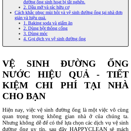
đường ống sinh hoạt bị tắt nghẽn.
2. Dầu mỡ và rác hữu cơ
Cách khắc phục mùi hôi và vệ sinh đường ống tại nhà đơn
giản và hiệu quả.
1. Baking soda và giấm ăn
2. Dùng bột thông cống
3. Dùng móc
4. Gọi dịch vụ vệ sinh đường ống
VỆ SINH ĐƯỜNG ỐNG
NƯỚC HIỆU QUẢ - TIẾT
KIỆM CHI PHÍ TẠI NHÀ
CHO BẠN
Hiện nay, việc vệ sinh đường ống là một việc vô cùng
quan trọng trong không gian nhà ở của chúng ta.
Nhưng không dễ để có thể lựa chọn các dịch vụ vệ sinh
đường ống uy tín, sau đây HAPPYCLEAN sẽ mách