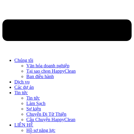
Chúng tôi
Văn hóa doanh nghiệp
Tại sao chọn HappyClean
Ban điều hành
Dịch vụ
Các dự án
Tin tức
Tin tức
Làm Sạch
Sự kiện
Chuyến Đi Từ Thiện
Câu Chuyện HappyClean
LIÊN HỆ
Hồ sơ năng lực