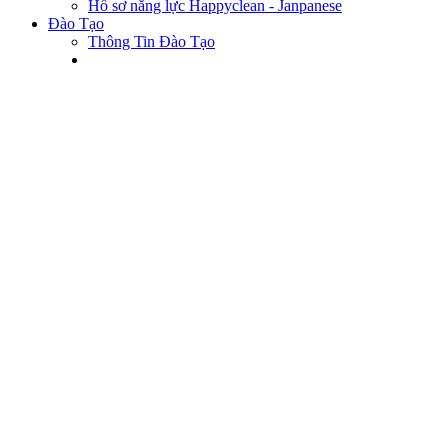
Hồ sơ năng lực Happyclean - Janpanese
Đào Tạo
Thông Tin Đào Tạo