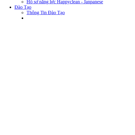
Hồ sơ năng lực Happyclean - Janpanese
Đào Tạo
Thông Tin Đào Tạo