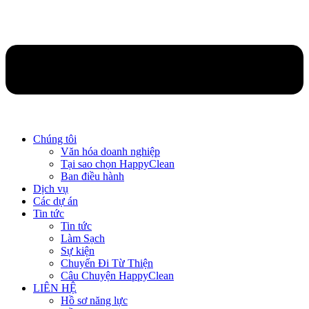
Chúng tôi
Văn hóa doanh nghiệp
Tại sao chọn HappyClean
Ban điều hành
Dịch vụ
Các dự án
Tin tức
Tin tức
Làm Sạch
Sự kiện
Chuyến Đi Từ Thiện
Câu Chuyện HappyClean
LIÊN HỆ
Hồ sơ năng lực