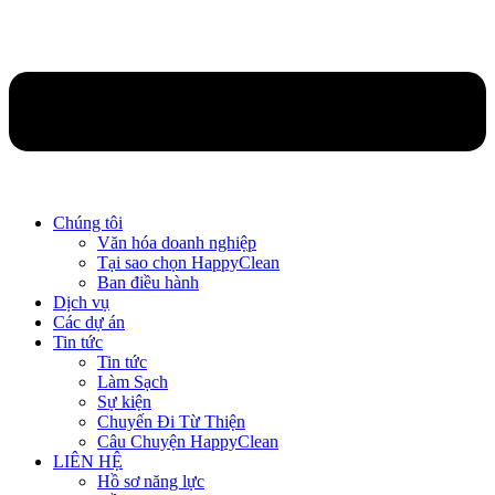
Chúng tôi
Văn hóa doanh nghiệp
Tại sao chọn HappyClean
Ban điều hành
Dịch vụ
Các dự án
Tin tức
Tin tức
Làm Sạch
Sự kiện
Chuyến Đi Từ Thiện
Câu Chuyện HappyClean
LIÊN HỆ
Hồ sơ năng lực