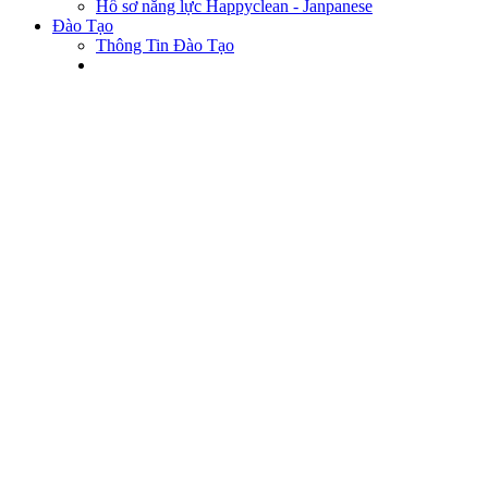
Hồ sơ năng lực Happyclean - Janpanese
Đào Tạo
Thông Tin Đào Tạo