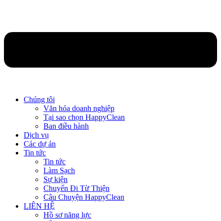
Chúng tôi
Văn hóa doanh nghiệp
Tại sao chọn HappyClean
Ban điều hành
Dịch vụ
Các dự án
Tin tức
Tin tức
Làm Sạch
Sự kiện
Chuyến Đi Từ Thiện
Câu Chuyện HappyClean
LIÊN HỆ
Hồ sơ năng lực