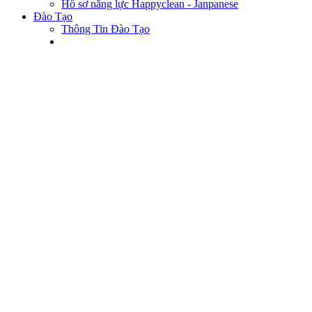
Hồ sơ năng lực Happyclean - Janpanese
Đào Tạo
Thông Tin Đào Tạo