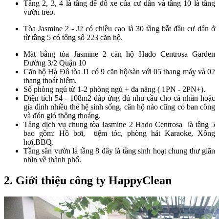
Tầng 2, 3, 4 là tầng để đỗ xe của cư dân và tầng 10 là tầng
vườn treo.
Tòa Jasmine 2 - J2 có chiều cao là 30 tầng bắt đầu cư dân ở
từ tầng 5 có tổng số 223 căn hộ.
Mặt bằng tòa Jasmine 2 căn hộ Hado Centrosa Garden
Đường 3/2 Quận 10
Căn hộ Hà Đô tòa J1 có 9 căn hộ/sàn với 05 thang máy và 02
thang thoát hiểm.
Số phòng ngủ từ 1-2 phòng ngủ + đa năng ( 1PN - 2PN+).
Diện tích 54 - 108m2 đáp ứng đủ nhu cầu cho cá nhân hoặc
gia đình nhiều thế hệ sinh sống, căn hộ nào cũng có ban công
và đón gió thông thoáng.
Tầng dịch vụ chung tòa Jasmine 2 Hado Centrosa là tầng 5
bao gồm: Hồ bơi, tiệm tóc, phòng hát Karaoke, Xông
hơi,BBQ.
Tầng sân vườn là tầng 8 đây là tầng sinh hoạt chung thư giãn
nhìn về thành phố
.
2. Giới thiệu công ty HappyClean