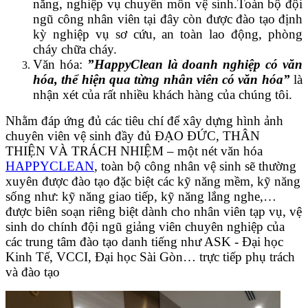
năng, nghiệp vụ chuyên môn vệ sinh.Toàn bộ đội
ngũ công nhân viên tại đây còn được đào tạo định
kỳ nghiệp vụ sơ cứu, an toàn lao động, phòng
cháy chữa cháy.
Văn hóa:
”HappyClean là doanh nghiệp có văn
hóa, thể hiện qua từng nhân viên có văn hóa”
là
nhận xét của rất nhiều khách hàng của chúng tôi.
Nhằm đáp ứng đủ các tiêu chí để xây dựng hình ảnh
chuyên viên vệ sinh đầy đủ ĐẠO ĐỨC, THÂN
THIỆN VÀ TRÁCH NHIỆM – một nét văn hóa
HAPPYCLEAN
, toàn bộ công nhân vệ sinh sẽ thường
xuyên được đào tạo đặc biệt các kỹ năng mềm, kỹ năng
sống như: kỹ năng giao tiếp, kỹ năng lắng nghe,…
được biên soạn riêng biệt dành cho nhân viên tạp vụ, vệ
sinh do chính đội ngũ giảng viên chuyên nghiệp của
các trung tâm đào tạo danh tiếng như ASK - Đại học
Kinh Tế, VCCI, Đại học Sài Gòn… trực tiếp phụ trách
và đào tạo