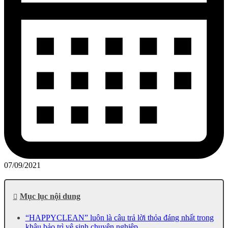
07/09/2021
Mục lục nội dung
“HAPPYCLEAN” luôn là câu trả lời thỏa đáng nhất trong
khâu bảo trì vệ sinh chuyên nghiệp