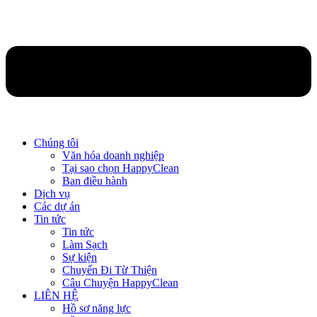
Chúng tôi
Văn hóa doanh nghiệp
Tại sao chọn HappyClean
Ban điều hành
Dịch vụ
Các dự án
Tin tức
Tin tức
Làm Sạch
Sự kiện
Chuyến Đi Từ Thiện
Câu Chuyện HappyClean
LIÊN HỆ
Hồ sơ năng lực