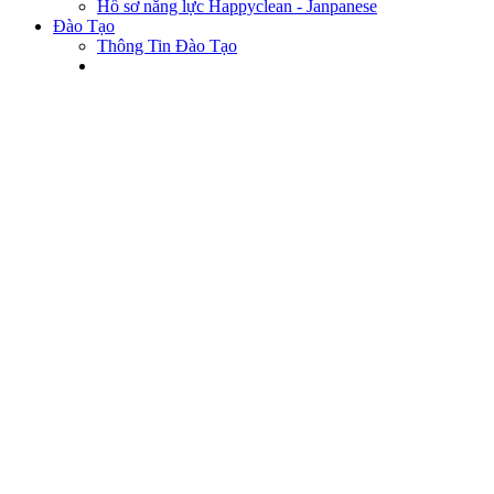
Hồ sơ năng lực Happyclean - Janpanese
Đào Tạo
Thông Tin Đào Tạo