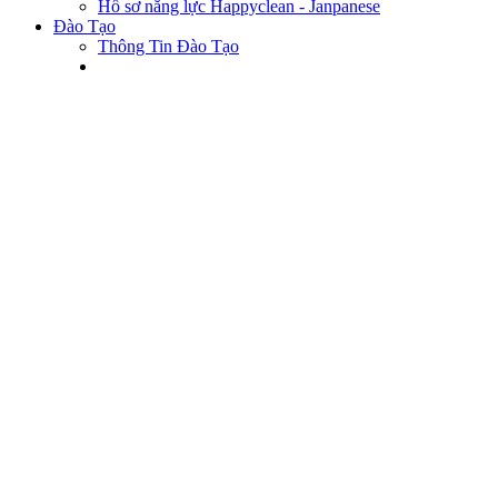
Hồ sơ năng lực Happyclean - Janpanese
Đào Tạo
Thông Tin Đào Tạo