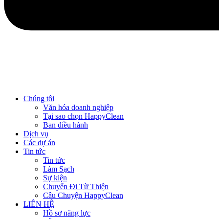
Chúng tôi
Văn hóa doanh nghiệp
Tại sao chọn HappyClean
Ban điều hành
Dịch vụ
Các dự án
Tin tức
Tin tức
Làm Sạch
Sự kiện
Chuyến Đi Từ Thiện
Câu Chuyện HappyClean
LIÊN HỆ
Hồ sơ năng lực