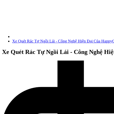
Xe Quét Rác Tự Ngồi Lái - Công Nghệ Hiện Đại Của Happy
Xe Quét Rác Tự Ngồi Lái - Công Nghệ Hi