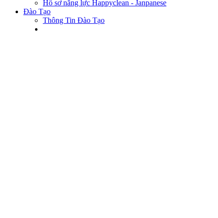
Hồ sơ năng lực Happyclean - Janpanese
Đào Tạo
Thông Tin Đào Tạo