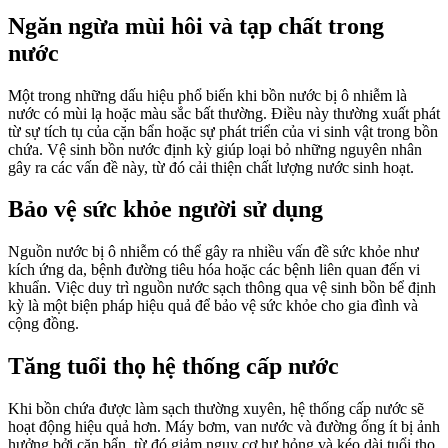
Ngăn ngừa mùi hôi và tạp chất trong
nước
Một trong những dấu hiệu phổ biến khi bồn nước bị ô nhiễm là
nước có mùi lạ hoặc màu sắc bất thường. Điều này thường xuất phát
từ sự tích tụ của cặn bẩn hoặc sự phát triển của vi sinh vật trong bồn
chứa. Vệ sinh bồn nước định kỳ giúp loại bỏ những nguyên nhân
gây ra các vấn đề này, từ đó cải thiện chất lượng nước sinh hoạt.
Bảo vệ sức khỏe người sử dụng
Nguồn nước bị ô nhiễm có thể gây ra nhiều vấn đề sức khỏe như
kích ứng da, bệnh đường tiêu hóa hoặc các bệnh liên quan đến vi
khuẩn. Việc duy trì nguồn nước sạch thông qua vệ sinh bồn bể định
kỳ là một biện pháp hiệu quả để bảo vệ sức khỏe cho gia đình và
cộng đồng.
Tăng tuổi thọ hệ thống cấp nước
Khi bồn chứa được làm sạch thường xuyên, hệ thống cấp nước sẽ
hoạt động hiệu quả hơn. Máy bơm, van nước và đường ống ít bị ảnh
hưởng bởi cặn bẩn, từ đó giảm nguy cơ hư hỏng và kéo dài tuổi thọ