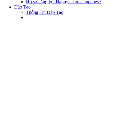
Hồ sơ năng lực Happyclean - Janpanese
Đào Tạo
Thông Tin Đào Tạo