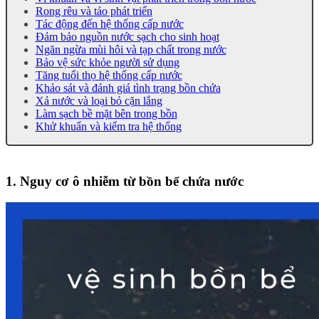
Rong rêu và tảo phát triển
Tác động đến hệ thống cấp nước
Đảm bảo nguồn nước sạch cho sinh hoạt
Ngăn ngừa mùi hôi và tạp chất trong nước
Bảo vệ sức khỏe người sử dụng
Tăng tuổi thọ hệ thống cấp nước
Khảo sát và đánh giá tình trạng bồn chứa
Xả nước và loại bỏ cặn lắng
Làm sạch bề mặt bên trong bồn
Khử khuẩn và kiểm tra hệ thống
1. Nguy cơ ô nhiễm từ bồn bể chứa nước