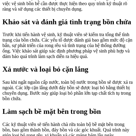
việc vệ sinh bồn bể cần được thực hiện theo quy trình kỹ thuật rõ
ràng và sử dụng các thiết bị chuyên dụng.
Khảo sát và đánh giá tình trạng bồn chứa
Trước khi tiến hành vệ sinh, kỹ thuật viên sẽ kiểm tra tổng thể tình
trạng của bồn chứa. Các yếu tố được đánh giá bao gồm mức độ cặn
bẩn, sự phát triển của rong rêu và tình trạng của hệ thống đường
ống. Việc khảo sát giúp xác định phương pháp vệ sinh phù hợp và
đảm bảo quá trình làm sạch diễn ra hiệu quả.
Xả nước và loại bỏ cặn lắng
Sau khi ngắt nguồn cấp nước, toàn bộ nước trong bồn sẽ được xả ra
ngoài. Các lớp cặn lắng dưới đáy bồn sẽ được loại bỏ bằng thiết bị
chuyên dụng. Bước này giúp loại bỏ phần lớn tạp chất tích tụ trong
bồn chứa.
Làm sạch bề mặt bên trong bồn
Các kỹ thuật viên sẽ tiến hành chà rửa toàn bộ bề mặt bên trong
bồn, bao gồm thành bồn, đáy bồn và các góc khuất. Quá trình này
giúp loại bỏ rong rêu, vi khuẩn và các mảng bám lâu ngày.