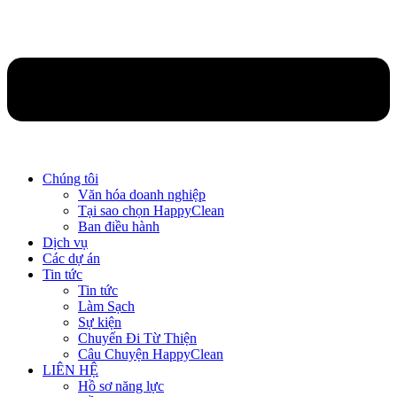
Chúng tôi
Văn hóa doanh nghiệp
Tại sao chọn HappyClean
Ban điều hành
Dịch vụ
Các dự án
Tin tức
Tin tức
Làm Sạch
Sự kiện
Chuyến Đi Từ Thiện
Câu Chuyện HappyClean
LIÊN HỆ
Hồ sơ năng lực