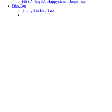
Hồ sơ năng lực Happyclean - Janpanese
Đào Tạo
Thông Tin Đào Tạo