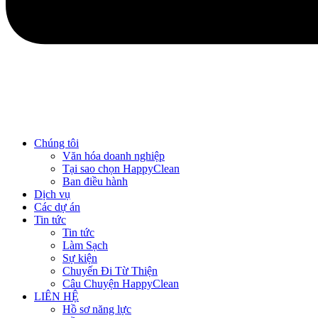
Chúng tôi
Văn hóa doanh nghiệp
Tại sao chọn HappyClean
Ban điều hành
Dịch vụ
Các dự án
Tin tức
Tin tức
Làm Sạch
Sự kiện
Chuyến Đi Từ Thiện
Câu Chuyện HappyClean
LIÊN HỆ
Hồ sơ năng lực