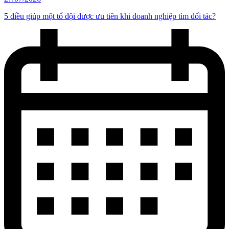
5 điều giúp một tổ đội được ưu tiên khi doanh nghiệp tìm đối tác?