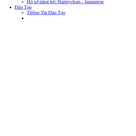
Hồ sơ năng lực Happyclean - Janpanese
Đào Tạo
Thông Tin Đào Tạo