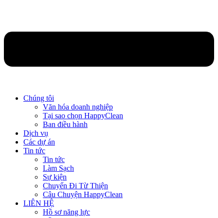
Chúng tôi
Văn hóa doanh nghiệp
Tại sao chọn HappyClean
Ban điều hành
Dịch vụ
Các dự án
Tin tức
Tin tức
Làm Sạch
Sự kiện
Chuyến Đi Từ Thiện
Câu Chuyện HappyClean
LIÊN HỆ
Hồ sơ năng lực