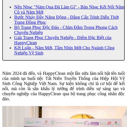
Nền Nhạc "Năm Qua Đã Làm Gì" - Bản Nhạc Kết Nối Năm
Cũ và Năm Mới
Bước Nhảy Đầy Năng Động - Đẳng Cấp Trình Diễn Thời
Trang Đồng Phục
Bộ Trang Phục Độc Đáo - Chìm Đắm Trong Phong Cách
Chuyên Nghiệp
Giải Trang Phục Chuyên Nghiệp - Điểm Đặc Biệt của
HappyClean
Kết Luận - Năm Mới, Tầm Nhìn Mới Cho Ngành Công
Nghiệp Vệ Sinh
Năm 2024 đã đến, và HappyClean một lần nữa làm nổi bật tên tuổi
của mình tại buổi tiệc Tất Niên Truyền Thống của Hiệp Hội Vệ
Sinh Công Nghiệp Việt Nam. Sự kiện không chỉ là cơ hội để kết
nối, mà còn là sân khấu lý tưởng để trình diễn sự sáng tạo và
chuyên nghiệp của HappyClean qua bộ trang phục công nhân độc
đáo.