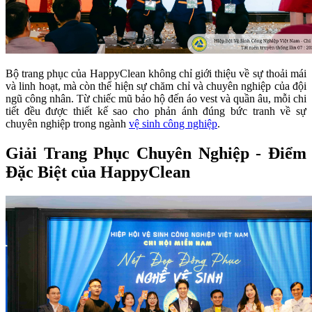
Bộ trang phục của HappyClean không chỉ giới thiệu về sự thoải mái
và linh hoạt, mà còn thể hiện sự chăm chỉ và chuyên nghiệp của đội
ngũ công nhân. Từ chiếc mũ bảo hộ đến áo vest và quần âu, mỗi chi
tiết đều được thiết kế sao cho phản ánh đúng bức tranh về sự
chuyên nghiệp trong ngành
vệ sinh công nghiệp
.
Giải Trang Phục Chuyên Nghiệp - Điểm
Đặc Biệt của HappyClean