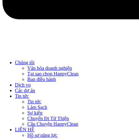
Chúng tôi
Văn hóa doanh nghiệp
Tại sao chọn HappyClean
Ban điều hành
Dịch vụ
Các dự án
Tin tức
Tin tức
Làm Sạch
Sự kiện
Chuyến Đi Từ Thiện
Câu Chuyện HappyClean
LIÊN HỆ
Hồ sơ năng lực