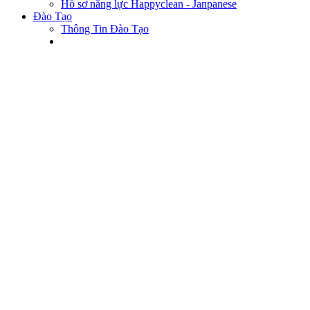
Hồ sơ năng lực Happyclean - Janpanese
Đào Tạo
Thông Tin Đào Tạo