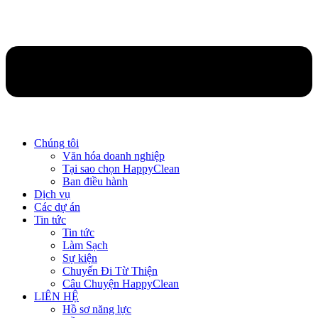
Chúng tôi
Văn hóa doanh nghiệp
Tại sao chọn HappyClean
Ban điều hành
Dịch vụ
Các dự án
Tin tức
Tin tức
Làm Sạch
Sự kiện
Chuyến Đi Từ Thiện
Câu Chuyện HappyClean
LIÊN HỆ
Hồ sơ năng lực