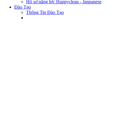
Hồ sơ năng lực Happyclean - Janpanese
Đào Tạo
Thông Tin Đào Tạo