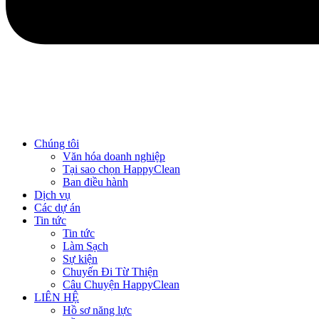
Chúng tôi
Văn hóa doanh nghiệp
Tại sao chọn HappyClean
Ban điều hành
Dịch vụ
Các dự án
Tin tức
Tin tức
Làm Sạch
Sự kiện
Chuyến Đi Từ Thiện
Câu Chuyện HappyClean
LIÊN HỆ
Hồ sơ năng lực