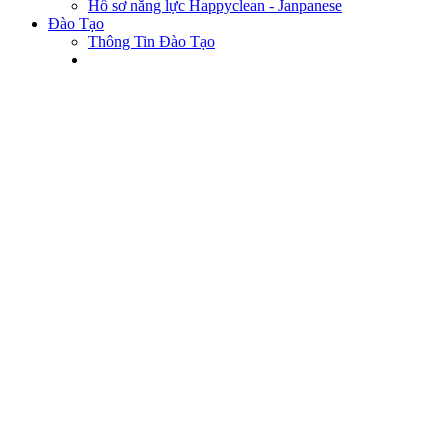
Hồ sơ năng lực Happyclean - Janpanese
Đào Tạo
Thông Tin Đào Tạo