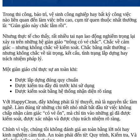
Trong thi công, bảo trì, vệ sinh công nghiệp hay bất kỳ công việc
nào liên quan đến làm việc trên cao, cụm từ quen thuộc nhất thường
là: “Giàn giáo này chắc lắm rồi”.
Nhưng thực tế cho thấy, rất nhiều tai nạn lao động nghiêm trọng lại
xảy ra trên những hệ giàn giáo “trông có vẻ chắc”. Chắc về cảm
giác – nhưng không chắc về kiểm soát. Chắc bằng mắt thường –
nhưng không chắc về tải trọng, kết cấu, tình trạng lắp dựng hay
trách nhiệm pháp lý.
Một giàn giáo chỉ thực sự an toàn khi:
Được lắp dựng đúng quy chuẩn
Được kiểm tra đầy đủ trước khi sử dụng
Được kiểm soát bằng hệ thống nhận diện rõ ràng
Với HappyClean, đây không phải là lý thuyết, mà là nguyên tắc làm
nghề. Làm đúng từ những chi tiết nhỏ nhất bắt đầu từ việc không
chấp nhận cảm giác “có vẻ ổn”, mà chỉ tin vào những gì đã được
kiểm soát, được xác nhận và được chịu trách nhiệm rõ ràng.
Chính vì vậy, chúng tôi không đánh giá an toàn bằng lời nói hay
kinh nghiệm cảm tính. An toàn phải đến từ: Quy trình, Kiểm tra, Và