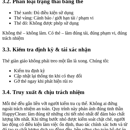
3.2. Phân loại trạng thái bằng thẻ
Thẻ xanh: Đủ điều kiện sử dụng
Thẻ vàng: Cảnh báo / giới hạn tải / phạm vi
Thẻ đỏ: Không được phép sử dụng
Không thẻ – không làm.
Có thẻ – làm đúng tải, đúng phạm vi, đúng
trách nhiệm
3.3. Kiểm tra định kỳ & tái xác nhận
Thẻ giàn giáo không phải treo một lần là xong. Chúng tôi:
Kiểm tra định kỳ
Cập nhật lại thông tin khi có thay đổi
Gỡ thẻ ngay khi phát hiện rủi ro
3.4. Truy xuất & chịu trách nhiệm
Mỗi thẻ đều gắn liền với người kiểm tra cụ thể. Không ai đứng
ngoài trách nhiệm an toàn. Quy trình này phản ánh đúng tinh thần
HappyClean: làm đúng từ những chi tiết nhỏ nhất để đảm bảo chất
lượng lớn nhất. Khi từng bước nhỏ được kiểm soát chặt chẽ, người
lao động có điều kiện làm việc ổn định, thao tác chính xác hơn và từ
đó tạo ra chất lượng dịch vụ đồng đều, bền vững cho toàn bộ dự án.