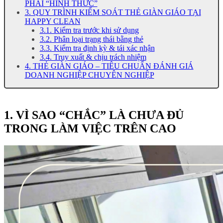
PHẢI “HÌNH THỨC”
3. QUY TRÌNH KIỂM SOÁT THẺ GIÀN GIÁO TẠI
HAPPY CLEAN
3.1. Kiểm tra trước khi sử dụng
3.2. Phân loại trạng thái bằng thẻ
3.3. Kiểm tra định kỳ & tái xác nhận
3.4. Truy xuất & chịu trách nhiệm
4. THẺ GIÀN GIÁO – TIÊU CHUẨN ĐÁNH GIÁ
DOANH NGHIỆP CHUYÊN NGHIỆP
1. VÌ SAO “CHẮC” LÀ CHƯA ĐỦ
TRONG LÀM VIỆC TRÊN CAO