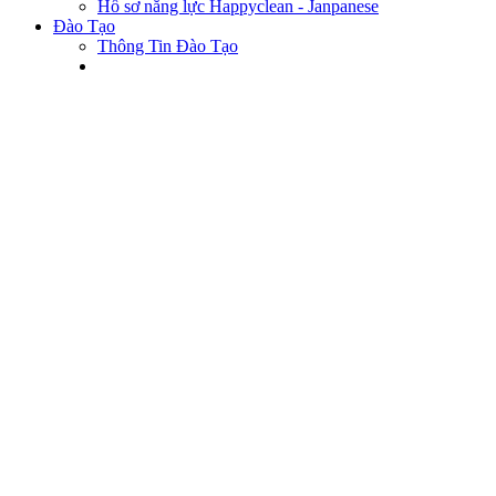
Hồ sơ năng lực Happyclean - Janpanese
Đào Tạo
Thông Tin Đào Tạo