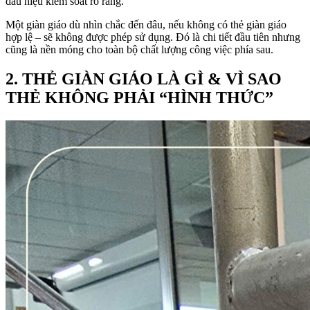
dấu hiệu kiểm soát rõ ràng.
Một giàn giáo dù nhìn chắc đến đâu, nếu không có thẻ giàn giáo
hợp lệ – sẽ không được phép sử dụng. Đó là chi tiết đầu tiên nhưng
cũng là nền móng cho toàn bộ chất lượng công việc phía sau.
2. THẺ GIÀN GIÁO LÀ GÌ & VÌ SAO
THẺ KHÔNG PHẢI “HÌNH THỨC”