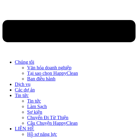
Chúng tôi
Văn hóa doanh nghiệp
Tại sao chọn HappyClean
Ban điều hành
Dịch vụ
Các dự án
Tin tức
Tin tức
Làm Sạch
Sự kiện
Chuyến Đi Từ Thiện
Câu Chuyện HappyClean
LIÊN HỆ
Hồ sơ năng lực