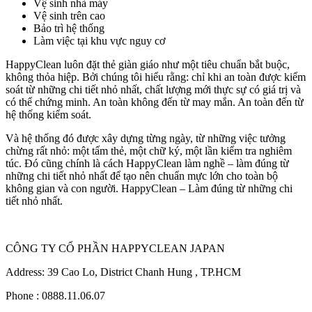
Vệ sinh nhà máy
Vệ sinh trên cao
Bảo trì hệ thống
Làm việc tại khu vực nguy cơ
HappyClean luôn đặt thẻ giàn giáo như một tiêu chuẩn bắt buộc,
không thỏa hiệp. Bởi chúng tôi hiểu rằng: chỉ khi an toàn được kiểm
soát từ những chi tiết nhỏ nhất, chất lượng mới thực sự có giá trị và
có thể chứng minh. An toàn không đến từ may mắn. An toàn đến từ
hệ thống kiểm soát.
Và hệ thống đó được xây dựng từng ngày, từ những việc tưởng
chừng rất nhỏ: một tấm thẻ, một chữ ký, một lần kiểm tra nghiêm
túc. Đó cũng chính là cách HappyClean làm nghề – làm đúng từ
những chi tiết nhỏ nhất để tạo nên chuẩn mực lớn cho toàn bộ
không gian và con người. HappyClean – Làm đúng từ những chi
tiết nhỏ nhất.
CÔNG TY CỔ PHẦN HAPPYCLEAN JAPAN
Address: 39 Cao Lo, District Chanh Hung , TP.HCM
Phone : 0888.11.06.07