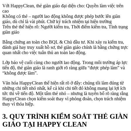
Với HappyClean, thẻ giàn giáo đại diện cho: Quyền làm việc trên
cao
Không có thẻ – người lao động không được phép bước lên giàn
giáo, dù chỉ là vài phút. Chữ ký trách nhiệm tại hiện trường
Trên thẻ thể hiện rõ: Người kiểm tra, Thời điểm kiểm tra, Tình trạng
giàn giáo
Bằng chứng an toàn cho BQL & Chủ đầu tư. Khi xảy ra kiểm tra,
đánh giá hay truy xuất hồ sơ, thẻ giàn giáo chính là bằng chứng trực
quan nhất cho việc tuân thủ an toàn lao động.
Lớp bảo vệ cuối cùng cho người lao động. Trong môi trường áp lực
tiến độ, thẻ giàn giáo là ranh giới rõ ràng giữa “được phép làm” và
“không được làm”.
Văn hóa HappyClean thể hiện rất rõ ở đây: chúng tôi làm đúng từ
những chi tiết nhỏ nhất, kể cả khi chi tiết đó không mang lại lợi ích
tức thì về tiến độ. Một tấm thẻ nhỏ – nhưng là tuyên bố rõ ràng rằng
HappyClean chọn kiểm soát thay vì phỏng đoán, chọn trách nhiệm
thay vì thỏa hiệp.
3. QUY TRÌNH KIỂM SOÁT THẺ GIÀN
GIÁO TẠI HAPPY CLEAN