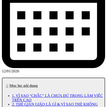
12/01/2026
Mục lục nội dung
1. VÌ SAO “CHẮC” LÀ CHƯA ĐỦ TRONG LÀM VIỆC
TRÊN CAO
2. THẺ GIÀN GIÁO LÀ GÌ & VÌ SAO THẺ KHÔNG