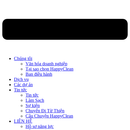
Chúng tôi
Văn hóa doanh nghiệp
Tại sao chọn HappyClean
Ban điều hành
Dịch vụ
Các dự án
Tin tức
Tin tức
Làm Sạch
Sự kiện
Chuyến Đi Từ Thiện
Câu Chuyện HappyClean
LIÊN HỆ
Hồ sơ năng lực