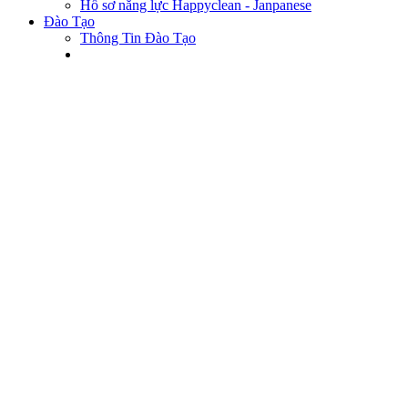
Hồ sơ năng lực Happyclean - Janpanese
Đào Tạo
Thông Tin Đào Tạo