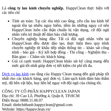
Là
công ty lau kính chuyên nghiệp
, HappyClean thực hiện với
các tiêu chí
Tính an toàn: Tại các tòa nhà cao tầng, yêu cầu lau kính bề
ngoài tồn tại nhiều nguy hiểm, tiềm ẩn những nguy cơ nên
HappyClean luôn cẩn thận chuẩn bị vận dụng, cử đội ngũ
nhân viên kỹ thuật để đảm bảo chất lượng.
Chuyên nghiệp hàng đầu: Tất cả đội ngũ nhân viên tại
HappyClean đều được đào tạo, thực hiện theo quy trình
chuyên nghiệp từ khâu tiếp nhận thông tin – khảo sát công
trình - báo giá - Ký kết hợp đồng - Thi công - Nghiệm thu -
Bàn giao – Chăm sóc khách hàng.
Giá cả cạnh tranh: HappyClean khảo sát kỹ càng mang đến
mức giá tốt nhất giúp đơn vị tiết kiệm chi phí tối đa.
Dịch vụ lau kính
cao tầng của Happy Clean mang đến giải pháp tốt
nhất cho các khách hàng, quý đơn vị. Làm sạch kính đảm bảo thẩm
mỹ, độ bền vật liệu, hay liên hệ ngay với đội ngũ của chúng tôi.
CÔNG TY CỔ PHẦN HAPPYCLEAN JAPAN
Địa chỉ: 39 Cao Lỗ, Phường 4, Quận 8, TP.HCM
Điện thoại: 0888.11.06.07
Email: dinhchithanh.happyclean@gmail.com
Website:
https://happyclean.vn/