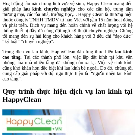
Hoạt động lâu năm trong lĩnh vực vệ sinh, Happy Clean mang đến
giải pháp
lau kính chuyên nghiệp
cho các căn hộ, trung tâm
thương mại, các tòa nhà, trường học,... Happy Clean là thương hiệu
thuộc công ty TNHH TMDV tự hào Việt với gần 15 năm hoạt động
và phát triển. Dịch vụ mang đến hoàn chỉnh về chất lượng với hệ
thống thiết bị đầy đủ cùng đội ngũ kỹ thuật chuyên nghiệp. Chúng
tôi mang đến sự hài lòng cho khách hàng với 3 tiêu chí “đạo đức”
“kỷ luật” “chuyên nghiệp”.
Trong dịch vụ lau kính, HappyClean đáp ứng thực hiện
lau kính
cao tầng
. Tại các thành phố lớn, việc lắp đặt kính tại khu văn
phòng, tòa nhà nhiều tầng đã không còn xa lạ. Việc vệ sinh kính
cũng khó khăn hơn đặc biệt khi lau kính bề ngoài. Do đó, chúng tôi
cung cấp giải pháp với đội ngũ thực hiện là “người nhện lau kính
cao tầng”.
Quy trình thực hiện dịch vụ lau kính tại
HappyClean