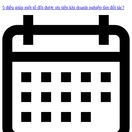
5 điều giúp một tổ đội được ưu tiên khi doanh nghiệp tìm đối tác?