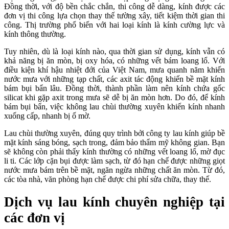
Đồng thời, với độ bền chắc chắn, thi công dễ dàng, kính được các
đơn vị thi công lựa chọn thay thế tường xây, tiết kiệm thời gian thi
công. Thị trường phổ biến với hai loại kính là kính cường lực và
kính thông thường.
Tuy nhiên, dù là loại kính nào, qua thời gian sử dụng, kính vẫn có
khả năng bị ăn mòn, bị oxy hóa, có những vết bám loang lổ. Với
điều kiện khí hậu nhiệt đới của Việt Nam, mưa quanh năm khiến
nước mưa với những tạp chất, các axit tác động khiến bề mặt kính
bám bụi bẩn lâu. Đồng thời, thành phần làm nên kính chứa gốc
silicat khi gặp axit trong mưa sẽ dễ bị ăn mòn hơn. Do đó, để kính
bám bụi bẩn, việc không lau chùi thường xuyên khiến kính nhanh
xuống cấp, nhanh bị ố mờ.
Lau chùi thường xuyên, đúng quy trình bởi công ty lau kính giúp bề
mặt kính sáng bóng, sạch trong, đảm bảo thẩm mỹ không gian. Bạn
sẽ không còn phải thấy kính thường có những vết loang lổ, mờ đục
li ti. Các lớp cặn bụi được làm sạch, từ đó hạn chế được những giọt
nước mưa bám trên bề mặt, ngăn ngừa những chất ăn mòn. Từ đó,
các tòa nhà, văn phòng hạn chế được chi phí sửa chữa, thay thế.
Dịch vụ lau kính chuyên nghiệp tại
các đơn vị