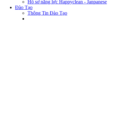
Hồ sơ năng lực Happyclean - Janpanese
Đào Tạo
Thông Tin Đào Tạo