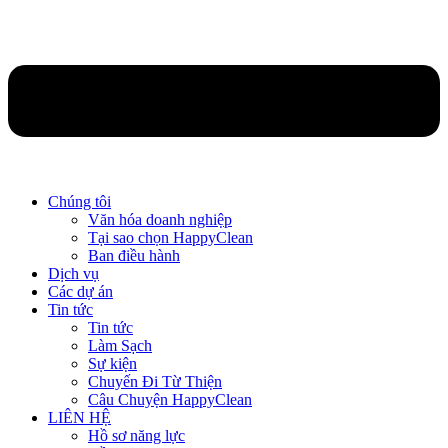
Chúng tôi
Văn hóa doanh nghiệp
Tại sao chọn HappyClean
Ban điều hành
Dịch vụ
Các dự án
Tin tức
Tin tức
Làm Sạch
Sự kiện
Chuyến Đi Từ Thiện
Câu Chuyện HappyClean
LIÊN HỆ
Hồ sơ năng lực