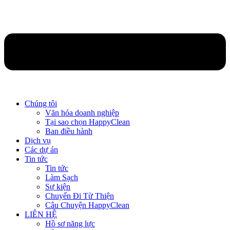
Chúng tôi
Văn hóa doanh nghiệp
Tại sao chọn HappyClean
Ban điều hành
Dịch vụ
Các dự án
Tin tức
Tin tức
Làm Sạch
Sự kiện
Chuyến Đi Từ Thiện
Câu Chuyện HappyClean
LIÊN HỆ
Hồ sơ năng lực