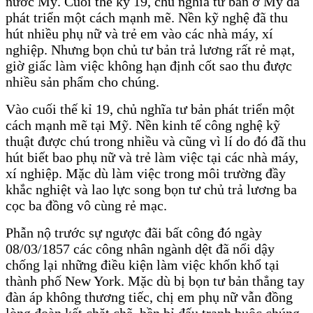
nước Mỹ. Cuối thế kỷ 19, chủ nghĩa tư bản ở Mỹ đã
phát triển một cách mạnh mẽ. Nền kỹ nghệ đã thu
hút nhiều phụ nữ và trẻ em vào các nhà máy, xí
nghiệp. Nhưng bọn chủ tư bản trả lương rất rẻ mạt,
giờ giấc làm việc không hạn định cốt sao thu được
nhiều sản phẩm cho chúng.
Vào cuối thế kỉ 19, chủ nghĩa tư bản phát triển một
cách mạnh mẽ tại Mỹ. Nền kinh tế công nghệ kỹ
thuật được chú trong nhiều và cũng vì lí do đó đã thu
hút biết bao phụ nữ và trẻ làm việc tại các nhà máy,
xí nghiệp. Mặc dù làm việc trong môi trường đầy
khắc nghiệt và lao lực song bọn tư chủ trả lương ba
cọc ba đồng vô cùng rẻ mạc.
Phẫn nộ trước sự ngược đãi bất công đó ngày
08/03/1857 các công nhân ngành dệt đã nổi dậy
chống lại những điều kiện làm việc khốn khổ tại
thành phố New York. Mặc dù bị bọn tư bản thẳng tay
đàn áp không thương tiếc, chị em phụ nữ vẫn đồng
lòng đoàn kết chặt chẽ, bền bỉ đấu tranh buộc chúng