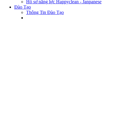
Hồ sơ năng lực Happyclean - Janpanese
Đào Tạo
Thông Tin Đào Tạo