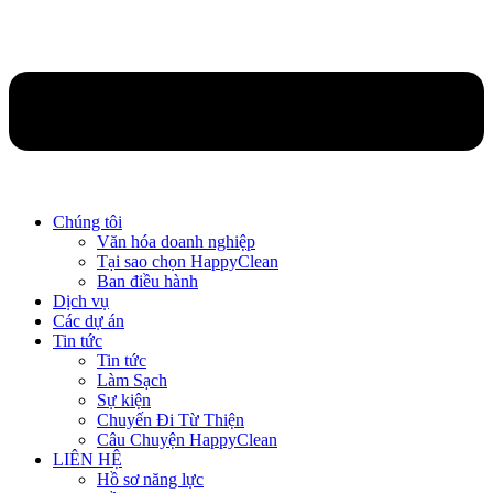
Chúng tôi
Văn hóa doanh nghiệp
Tại sao chọn HappyClean
Ban điều hành
Dịch vụ
Các dự án
Tin tức
Tin tức
Làm Sạch
Sự kiện
Chuyến Đi Từ Thiện
Câu Chuyện HappyClean
LIÊN HỆ
Hồ sơ năng lực