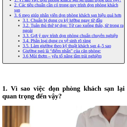
2. Các tiêu chuẩn cần có trong quy trình dọn phòng khách
sạn
3. 6 mẹo giúp nhân viên dọn phòng khách sạn hiệu quả hơn
3.1. Chuẩn bị dụng cụ kỹ lưỡng ngay từ đầu
3.2. Tuân thủ thứ tự dọn: Từ cao xuống thấp, từ trong ra
ngoài
3.3. Gợi ý quy trình dọn phòng chuẩn chuyên nghiệp
3.4. Phân loại dụng cụ vệ sinh rõ ràng
3.5. Làm giường theo kỹ thuật khách sạn 4–5 sao
Giường ngủ là “điểm nhấn” của căn phòng:
3.6 Mùi thơm – yếu tố nâng tầm trải nghiệm
1. Vì sao việc dọn phòng khách sạn lại
quan trọng đến vậy?