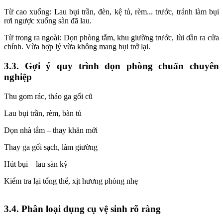
Từ cao xuống: Lau bụi trần, đèn, kệ tủ, rèm... trước, tránh làm bụi
rơi ngược xuống sàn đã lau.
Từ trong ra ngoài: Dọn phòng tắm, khu giường trước, lùi dần ra cửa
chính. Vừa hợp lý vừa không mang bụi trở lại.
3.3. Gợi ý quy trình dọn phòng chuẩn chuyên
nghiệp
Thu gom rác, tháo ga gối cũ
Lau bụi trần, rèm, bàn tủ
Dọn nhà tắm – thay khăn mới
Thay ga gối sạch, làm giường
Hút bụi – lau sàn kỹ
Kiểm tra lại tổng thể, xịt hương phòng nhẹ
3.4. Phân loại dụng cụ vệ sinh rõ ràng