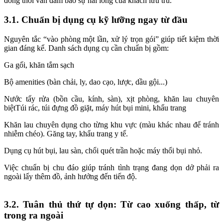
đồng thời vẫn đảm bảo sự hài lòng của khách lưu trú.
3.1. Chuẩn bị dụng cụ kỹ lưỡng ngay từ đầu
Nguyên tắc “vào phòng một lần, xử lý trọn gói” giúp tiết kiệm thời
gian đáng kể. Danh sách dụng cụ cần chuẩn bị gồm:
Ga gối, khăn tắm sạch
Bộ amenities (bàn chải, ly, dao cạo, lược, dầu gội...)
Nước tẩy rửa (bồn cầu, kính, sàn), xịt phòng, khăn lau chuyên
biệt
Túi rác, túi đựng đồ giặt, máy hút bụi mini, khẩu trang
Khăn lau chuyên dụng cho từng khu vực (màu khác nhau để tránh
nhiễm chéo). Găng tay, khẩu trang y tế.
Dụng cụ hút bụi, lau sàn, chổi quét trần hoặc máy thổi bụi nhỏ.
Việc chuẩn bị chu đáo giúp tránh tình trạng đang dọn dở phải ra
ngoài lấy thêm đồ, ảnh hưởng đến tiến độ.
3.2. Tuân thủ thứ tự dọn: Từ cao xuống thấp, từ
trong ra ngoài