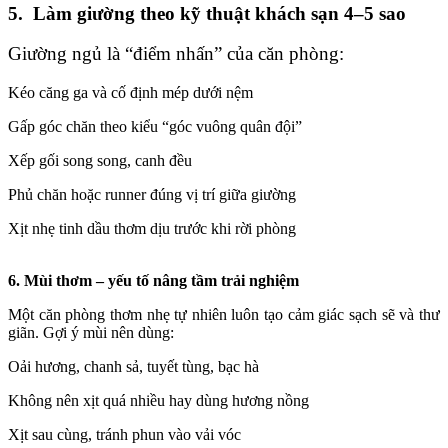
5. Làm giường theo kỹ thuật khách sạn 4–5 sao
Giường ngủ là “điểm nhấn” của căn phòng:
Kéo căng ga và cố định mép dưới nệm
Gấp góc chăn theo kiểu “góc vuông quân đội”
Xếp gối song song, canh đều
Phủ chăn hoặc runner đúng vị trí giữa giường
Xịt nhẹ tinh dầu thơm dịu trước khi rời phòng
6. Mùi thơm – yếu tố nâng tầm trải nghiệm
Một căn phòng thơm nhẹ tự nhiên luôn tạo cảm giác sạch sẽ và thư
giãn. Gợi ý mùi nên dùng:
Oải hương, chanh sả, tuyết tùng, bạc hà
Không nên xịt quá nhiều hay dùng hương nồng
Xịt sau cùng, tránh phun vào vải vóc