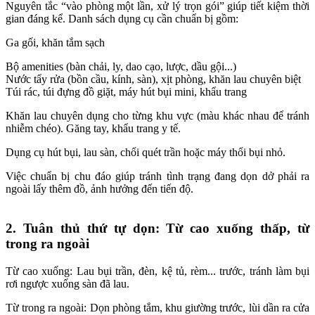
Nguyên tắc “vào phòng một lần, xử lý trọn gói” giúp tiết kiệm thời
gian đáng kể. Danh sách dụng cụ cần chuẩn bị gồm:
Ga gối, khăn tắm sạch
Bộ amenities (bàn chải, ly, dao cạo, lược, dầu gội...)
Nước tẩy rửa (bồn cầu, kính, sàn), xịt phòng, khăn lau chuyên biệt
Túi rác, túi đựng đồ giặt, máy hút bụi mini, khẩu trang
Khăn lau chuyên dụng cho từng khu vực (màu khác nhau để tránh
nhiễm chéo). Găng tay, khẩu trang y tế.
Dụng cụ hút bụi, lau sàn, chổi quét trần hoặc máy thổi bụi nhỏ.
Việc chuẩn bị chu đáo giúp tránh tình trạng đang dọn dở phải ra
ngoài lấy thêm đồ, ảnh hưởng đến tiến độ.
2. Tuân thủ thứ tự dọn: Từ cao xuống thấp, từ
trong ra ngoài
Từ cao xuống: Lau bụi trần, đèn, kệ tủ, rèm... trước, tránh làm bụi
rơi ngược xuống sàn đã lau.
Từ trong ra ngoài: Dọn phòng tắm, khu giường trước, lùi dần ra cửa