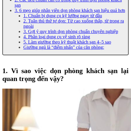
sạn
3. 6 mẹo giúp nhân viên dọn phòng khách sạn hiệu quả hơn
1. Chuẩn bị dụng cụ kỹ lưỡng ngay từ đầu
2. Tuân thủ thứ tự dọn: Từ cao xuống thấp, từ trong ra
ngoài
3. Gợi ý quy trình dọn phòng chuẩn chuyên nghiệp
4. Phân loại dụng cụ vệ sinh rõ ràng
5. Làm giường theo kỹ thuật khách sạn 4–5 sao
Giường ngủ là “điểm nhấn” của căn phòng:
1. Vì sao việc dọn phòng khách sạn lại
quan trọng đến vậy?