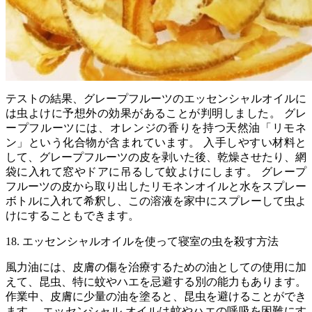
テストの結果、グレープフルーツのエッセンシャルオイルに
は虫よけに予想外の効果があることが判明しました。 グレ
ープフルーツには、オレンジの香りを持つ天然油「リモネ
ン」という化合物が含まれています。 入手しやすい材料と
して、グレープフルーツの皮を剥いた後、乾燥させたり、網
袋に入れて窓やドアに吊るして蚊よけにします。 グレープ
フルーツの皮から取り出したリモネンオイルと水をスプレー
ボトルに入れて希釈し、この溶液を家中にスプレーして虫よ
けにすることもできます。
18. エッセンシャルオイルを使って寝室の虫を殺す方法
風力油には、皮膚の傷を治療するための油としての使用に加
えて、昆虫、特に蚊やハエを忌避する別の能力もあります。
作業中、皮膚に少量の油を塗ると、昆虫を避けることができ
ます。 エッセンシャル オイルは蚊やハエの呼吸を困難にす