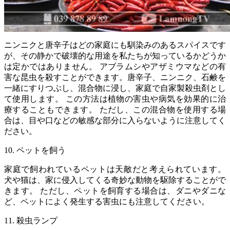
ニンニクと唐辛子はどの家庭にも馴染みのあるスパイスです
が、その静かで破壊的な用途を私たちが知っているかどうか
は定かではありません。 アブラムシやアザミウマなどの有
害な昆虫を殺すことができます。唐辛子、ニンニク、石鹸を
一緒にすりつぶし、混合物に浸し、家庭で自家製殺虫剤とし
て使用します。 この方法は植物の害虫や病気を効果的に治
療することもできます。 ただし、この混合物を使用する場
合は、目や口などの敏感な部分に入らないように注意してく
ださい。
10. ペットを飼う
家庭で飼われているペットは天敵だと考えられています。
犬や猫は、家に侵入してくる奇妙な動物を駆除することがで
きます。 ただし、ペットを飼育する場合は、ダニやダニな
ど、ペットによく発生する害虫にも注意してください。
11. 殺虫ランプ