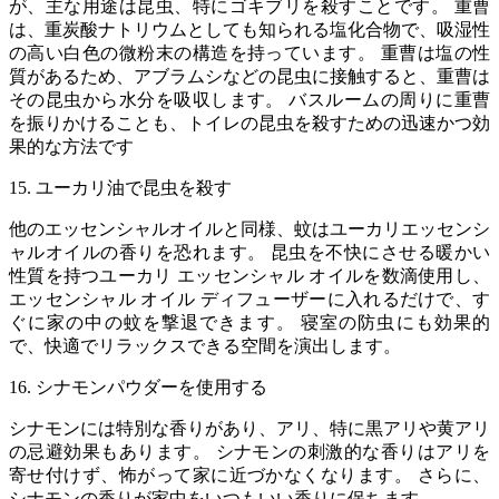
が、主な用途は昆虫、特にゴキブリを殺すことです。 重曹
は、重炭酸ナトリウムとしても知られる塩化合物で、吸湿性
の高い白色の微粉末の構造を持っています。 重曹は塩の性
質があるため、アブラムシなどの昆虫に接触すると、重曹は
その昆虫から水分を吸収します。 バスルームの周りに重曹
を振りかけることも、トイレの昆虫を殺すための迅速かつ効
果的な方法です
15. ユーカリ油で昆虫を殺す
他のエッセンシャルオイルと同様、蚊はユーカリエッセンシ
ャルオイルの香りを恐れます。 昆虫を不快にさせる暖かい
性質を持つユーカリ エッセンシャル オイルを数滴使用し、
エッセンシャル オイル ディフューザーに入れるだけで、す
ぐに家の中の蚊を撃退できます。 寝室の防虫にも効果的
で、快適でリラックスできる空間を演出します。
16. シナモンパウダーを使用する
シナモンには特別な香りがあり、アリ、特に黒アリや黄アリ
の忌避効果もあります。 シナモンの刺激的な香りはアリを
寄せ付けず、怖がって家に近づかなくなります。 さらに、
シナモンの香りが家中をいつもいい香りに保ちます。