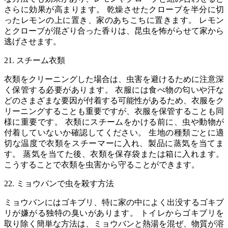
さらに効果が高まります。 乾燥させたクローブを半分に切
ったレモンの上に置き、家のあちこちに置きます。 レモン
とクローブが混ざり合った香りは、昆虫を怖がらせて家から
逃げさせます。
21. スチーム衣類
衣類をクリーニングした場合は、虫害を避けるために注意深
く保管する必要があります。 衣服には食べ物の匂いや汗な
どのさまざまな要因が付着する可能性があるため、衣服をク
リーニングすることも重要ですが、衣服を保管することも同
様に重要です。 衣類にスチームをかける前に、虫や動物が
付着していないか確認してください。 生地の種類ごとに適
切な温度で衣類をスチーマーに入れ、製品に蒸気を当てま
す。 蒸気を当てた後、衣類を保存袋または箱に入れます。
こうすることで衣類を虫害から守ることができます。
22. ミョウバンで虫を殺す方法
ミョウバンにはゴキブリ、特に家の中によく出没するゴキブ
リが嫌がる独特の臭いがあります。 トイレからゴキブリを
取り除く簡単な方法は、ミョウバンと熱湯を混ぜ、物質が溶