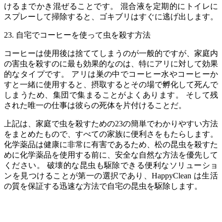
けるまでかき混ぜることです。 混合液を定期的にトイレに
スプレーして掃除すると、ゴキブリはすぐに逃げ出します。
23. 自宅でコーヒーを使って虫を殺す方法
コーヒーは使用後は捨ててしまうのが一般的ですが、家庭内
の害虫を殺すのに最も効果的なのは、特にアリに対して効果
的なタイプです。 アリは巣の中でコーヒー水やコーヒーか
すと一緒に使用すると、摂取するとその場で孵化して死んで
しまうため、集団で集まることがよくあります。 そして残
された唯一の仕事は彼らの死体を片付けることだ。
上記は、家庭で虫を殺すための23の簡単でわかりやすい方法
をまとめたもので、すべての家族に便利さをもたらします。
化学薬品は健康に非常に有害であるため、松の昆虫を殺すた
めに化学薬品を使用する前に、安全な自然な方法を優先して
ください。 破壊的な昆虫も駆除できる便利なソリューショ
ンを見つけることが第一の選択であり、HappyClean は生活
の質を保証する迅速な方法で自宅の昆虫を駆除します。