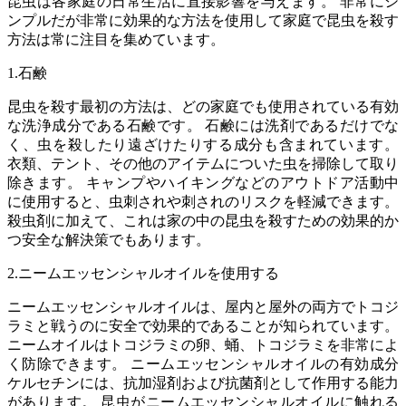
昆虫は各家庭の日常生活に直接影響を与えます。 非常にシ
ンプルだが非常に効果的な方法を使用して家庭で昆虫を殺す
方法は常に注目を集めています。
1.石鹸
昆虫を殺す最初の方法は、どの家庭でも使用されている有効
な洗浄成分である石鹸です。 石鹸には洗剤であるだけでな
く、虫を殺したり遠ざけたりする成分も含まれています。
衣類、テント、その他のアイテムについた虫を掃除して取り
除きます。 キャンプやハイキングなどのアウトドア活動中
に使用すると、虫刺されや刺されのリスクを軽減できます。
殺虫剤に加えて、これは家の中の昆虫を殺すための効果的か
つ安全な解決策でもあります。
2.ニームエッセンシャルオイルを使用する
ニームエッセンシャルオイルは、屋内と屋外の両方でトコジ
ラミと戦うのに安全で効果的であることが知られています。
ニームオイルはトコジラミの卵、蛹、トコジラミを非常によ
く防除できます。 ニームエッセンシャルオイルの有効成分
ケルセチンには、抗加湿剤および抗菌剤として作用する能力
があります。 昆虫がニームエッセンシャルオイルに触れる