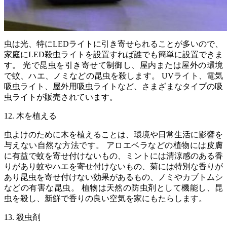
虫は光、特にLEDライトに引き寄せられることが多いので、
家庭にLED殺虫ライトを設置すれば誰でも簡単に設置できま
す。 光で昆虫を引き寄せて制御し、屋内または屋外の環境
で蚊、ハエ、ノミなどの昆虫を殺します。 UVライト、電気
吸虫ライト、屋外用吸虫ライトなど、さまざまなタイプの吸
虫ライトが販売されています。
12. 木を植える
虫よけのために木を植えることは、環境や日常生活に影響を
与えない自然な方法です。 アロエベラなどの植物には皮膚
に有益で蚊を寄せ付けないもの、ミントには清涼感のある香
りがあり蚊やハエを寄せ付けないもの、菊には特別な香りが
あり昆虫を寄せ付けない効果があるもの、ノミやカブトムシ
などの有害な昆虫。 植物は天然の防虫剤として機能し、昆
虫を殺し、新鮮で香りの良い空気を家にもたらします。
13. 殺虫剤