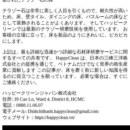
テラゾー石は非常に美しく人目を引くもので、耐久性が高い
ため、床、壁タイル、ダイニングの床、バスルームの床など
として装飾されることがよくあります。 そしてハッピーク
リーンでは最新のテラゾー研磨技術を使用しています。 お
客様の立場に立って、床を新品のようにきれいに、ピカピカ
にします。
上記は、最も詳細な迅速かつ詳細な石材床研磨サービスに関
するすべての共有です。 HappyClean は、日本の三峰三洋株
式会社との提携を通じて、ベトナムだけでなく世界の衛生産
業に貢献します この記事が、床を磨く前に新しい知識を得
るのに役立つことを願っています。 必要な場合は、すぐに
ご連絡ください。
ハッピークリーンジャパン株式会社
住所: 39 Cao Lo, Ward 4, District 8, HCMC
電話：0888.11.06.07
電子メール: Dinhchithanh.happyclean@gmail.com
ウェブサイト：https://happyclean.vn/