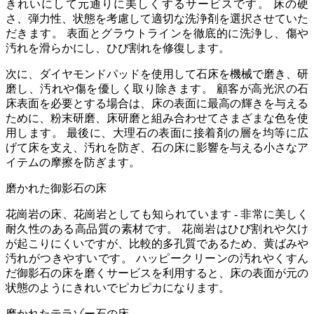
きれいにして元通りに美しくするサービスです。 床の硬
さ、弾力性、状態を考慮して適切な洗浄剤を選択させていた
だきます。 表面とグラウトラインを徹底的に洗浄し、傷や
汚れを滑らかにし、ひび割れを修復します。
次に、ダイヤモンドパッドを使用して石床を機械で磨き、研
磨し、汚れや傷を優しく取り除きます。 顧客が高光沢の石
床表面を必要とする場合は、床の表面に最高の輝きを与える
ために、粉末研磨、床研磨と組み合わせてさまざまな色を使
用します。 最後に、大理石の表面に接着剤の層を均等に広
げて床を支え、汚れを防ぎ、石の床に影響を与える小さなア
イテムの摩擦を防ぎます。
磨かれた御影石の床
花崗岩の床、花崗岩としても知られています - 非常に美しく
耐久性のある高品質の素材です。 花崗岩はひび割れや欠け
が起こりにくいですが、比較的多孔質であるため、黄ばみや
汚れがつきやすいです。 ハッピークリーンの汚れやくすん
だ御影石の床を磨くサービスを利用すると、床の表面が元の
状態のようにきれいでピカピカになります。
磨かれたテラゾー石の床