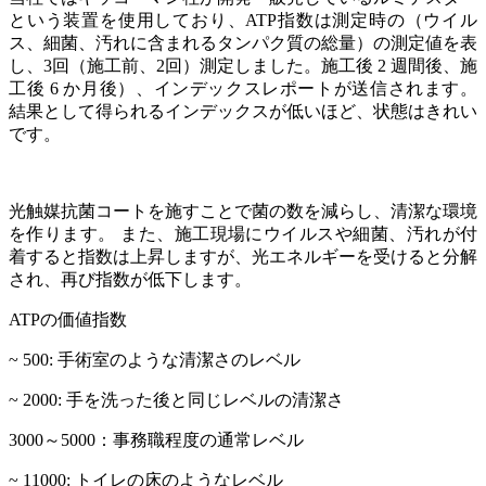
という装置を使用しており、ATP指数は測定時の（ウイル
ス、細菌、汚れに含まれるタンパク質の総量）の測定値を表
し、3回（施工前、2回）測定しました。施工後 2 週間後、施
工後 6 か月後）、インデックスレポートが送信されます。
結果として得られるインデックスが低いほど、状態はきれい
です。
光触媒抗菌コートを施すことで菌の数を減らし、清潔な環境
を作ります。 また、施工現場にウイルスや細菌、汚れが付
着すると指数は上昇しますが、光エネルギーを受けると分解
され、再び指数が低下します。
ATPの価値指数
~ 500: 手術室のような清潔さのレベル
~ 2000: 手を洗った後と同じレベルの清潔さ
3000～5000：事務職程度の通常レベル
~ 11000: トイレの床のようなレベル