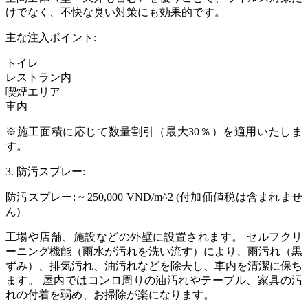
けでなく、不快な臭い対策にも効果的です。
主な注入ポイント:
トイレ
レストラン内
喫煙エリア
車内
※施工面積に応じて数量割引（最大30％）を適用いたしま
す。
3. 防汚スプレー:
防汚スプレー: ~ 250,000 VND/m^2 (付加価値税は含まれませ
ん)
工場や店舗、施設などの外壁に設置されます。 セルフクリ
ーニング機能（雨水が汚れを洗い流す）により、雨汚れ（黒
ずみ）、排気汚れ、油汚れなどを除去し、車内を清潔に保ち
ます。 屋内ではコンロ周りの油汚れやテーブル、家具の汚
れの付着を弱め、お掃除が楽になります。