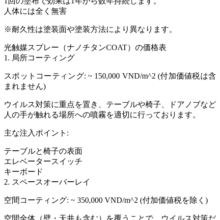
1回の塗布で効果は1年から数年持続します。
人体には全く無害
※耐久性は塗装面や塗装方法により異なります。
光触媒スプレー（ナノチタンCOAT）の価格表
1. 局所コーティング
スポットコーティング: ~ 150,000 VND/m^2 (付加価値税は含
まれません)
ウイルス対策に重点を置き、テーブルや椅子、ドアノブなど
人の手が触れる場所への噴霧を適切に行っております。
主な注入ポイント:
テーブルと椅子の表面
エレベータースイッチ
キーボード
2. スペースオーバーレイ
空間コーティング: ~ 350,000 VND/m^2 (付加価値税を除く)
空間全体（壁・天井も含む）を覆うことで、ウイルス対策だ