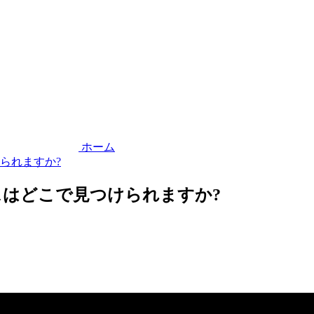
ホーム
られますか?
はどこで見つけられますか?